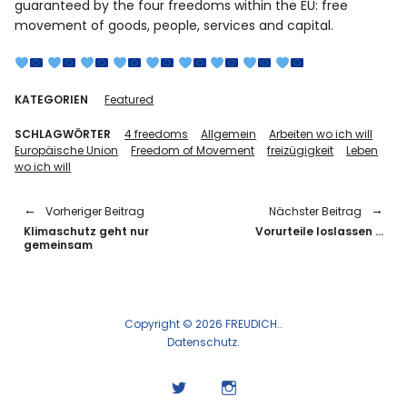
guaranteed by the four freedoms within the EU: free
movement of goods, people, services and capital.
KATEGORIEN
Featured
SCHLAGWÖRTER
4 freedoms
Allgemein
Arbeiten wo ich will
Europäische Union
Freedom of Movement
freizügigkeit
Leben
wo ich will
Vorheriger Beitrag
Nächster Beitrag
Klimaschutz geht nur
Vorurteile loslassen …
gemeinsam
Copyright © 2026 FREUDICH.
Datenschutz