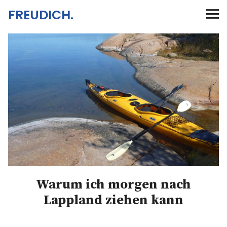
FREUDICH.
Home
Meine Motivation
Mitfreuen & Zeichen setzen
Kontakt
Impressum
Warum ich morgen nach
Lappland ziehen kann
Twitter
Instagram
Info