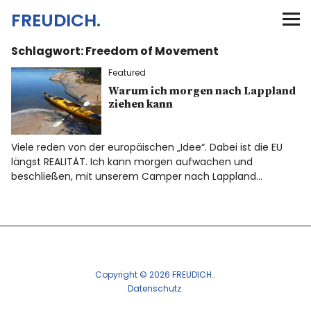
FREUDICH.
Schlagwort:
Freedom of Movement
Home
Featured
Meine Motivation
Warum ich morgen nach Lappland
ziehen kann
Mitfreuen & Zeichen setzen
Viele reden von der europäischen „Idee“. Dabei ist die EU
längst REALITÄT. Ich kann morgen aufwachen und
Kontakt
beschließen, mit unserem Camper nach Lappland…
Impressum
Twitter
Instagram
Copyright © 2026 FREUDICH.
Datenschutz
Info