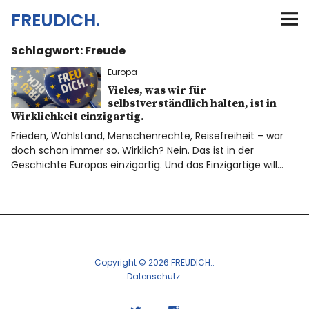
FREUDICH.
Schlagwort:
Freude
Home
Europa
Meine Motivation
Vieles, was wir für
selbstverständlich halten, ist in
Wirklichkeit einzigartig.
Mitfreuen & Zeichen setzen
Frieden, Wohlstand, Menschenrechte, Reisefreiheit – war
doch schon immer so. Wirklich? Nein. Das ist in der
Geschichte Europas einzigartig. Und das Einzigartige will…
Kontakt
Impressum
Copyright © 2026 FREUDICH.
Twitter
Instagram
Datenschutz
Info