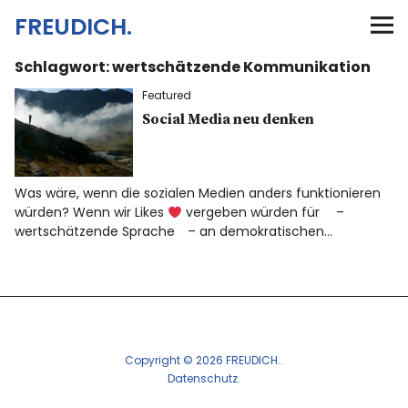
FREUDICH.
Schlagwort:
wertschätzende Kommunikation
Home
Featured
Meine Motivation
Social Media neu denken
Mitfreuen & Zeichen setzen
Was wäre, wenn die sozialen Medien anders funktionieren
würden? Wenn wir Likes
vergeben würden für ⠀ –
Kontakt
wertschätzende Sprache⠀ – an demokratischen…
Impressum
Twitter
Instagram
Copyright © 2026 FREUDICH.
Datenschutz
Info