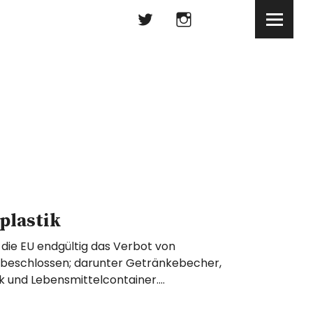
Twitter
Instagram
Twitter
Instagram
plastik
t die EU endgültig das Verbot von
k beschlossen; darunter Getränkebecher,
ck und Lebensmittelcontainer.…